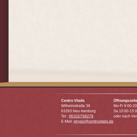
Centro Vitalis
Öffnungszeit
Wilhelmstraße 38
Mo-Fr 9:00-20
63263 Neu-Isenburg
Sa 10:00-15:
Tel.:
06102/798279
oder nach Ve
E-Mail:
physio@centrovitalis.de