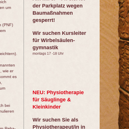
eich
der Parkplatz wegen
ren um
Baumaßnahmen
gesperrt!
on (PNF)
dem
Wir suchen Kursleiter
für Wirbelsäulen-
gymnastik
eichtern).
montags 17 -18 Uhr
enannten
 wie er
F kommt es
n,
zum
NEU: Physiotherapie
für Säuglinge &
ch bei
Kleinkinder
mulieren
Wir suchen Sie als
Physiotherapeut/in in
em Reha-