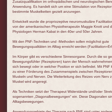
Zusatzqualifikation im orthopädischen und neurologischen Ber
Anwendung. Es handelt sich um eine Stimulation von Rezepto
bestimmte Muskelketten gezielt anzuregen.
Entwickelt wurde die propriozeptive neuromuskuläre Fazilitati
von der amerikanischen Physiotherapeutin Maggie Knott und 
Physiologen Herman Kabat in den 40er und 50er Jahren.
Mit den PNF-Techniken und -Methoden sollen möglichst gute
Bewegungsqualitäten im Alltag erreicht werden (Fazilitation=Erl
Im Körper gibt es verschiedene Sinnesorgane. Durch die so g
Bewegungsfühler (Rezeptoren) kann der Mensch wahrnehmen,
sich bewegt oder in welcher Position er sich befindet. Mit PN
zu einer Förderung des Zusammenspiels zwischen Rezeptore
Muskeln und Nerven. Die Weiterleitung des Reizes vom Nerv 
Muskel wird angeregt.
Als Techniken setzt der Therapeut Widerstände und/oder Stret
sogenannten „Diagonalbewegungen“ ein. Diese Diagonalen si
Alltagsbewegungen.
Anwendungsgebiete der Therapie nach PNF sind unter ander