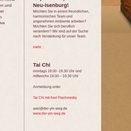
Neu-Isenburg!
en und
ler
Möchten Sie in einem freundlichen,
harmonischen Team und
h
angenehmen Ambiente arbeiten?
ive
Möchten Sie sich beruflich
verändern? Wir sind auf der Suche
nach Verstärkung für unser Team.
mehr…
Tai Chi
montags 18.00 -19.30 Uhr und
mittwochs 18.00 – 19.30 Uhr
Anmeldung unter
Tai Chi mit Axel Flachowsky
axel@der-yin-weg.de
www.der-yin-weg.de