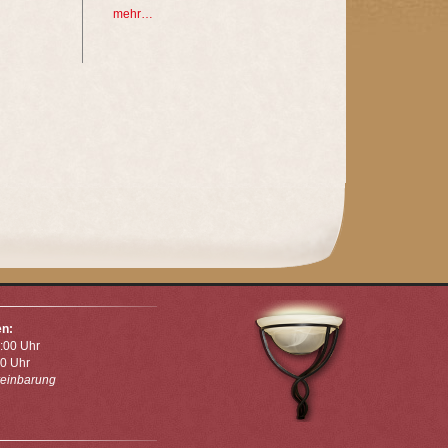
mehr…
en:
:00 Uhr
00 Uhr
reinbarung